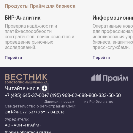
Продукты Прайм для бизнеса
БИР-Аналитик
Информационн
Проверка надёжности и
Оперативные ново
платёжеспособности
для профессионал
контрагентов, поиск клиентов и
использования уп
проведение рыночных
бизнеса, аналитик
исследований.
пресс-службами.
Перейти
Перейти
Читайте нас в
+7 (495) 645-37-00
+7 (495) 968-62-68
8-800-333-50-50
Дирекция продаж
из РФ бесплатно
Свидетельство о регистрации СМИ:
Эл №ФС77-53773 от 17.04.2013
Учредитель:
АО «АЭИ «ПРАЙМ»
Форма обратной связи