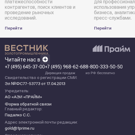
платёжеспособности
для профессионал
контрагентов, поиск клиентов и
использования уп
проведение рыночных
бизнеса, аналитик
исследований.
пресс-службами.
Перейти
Перейти
Читайте нас в
+7 (495) 645-37-00
+7 (495) 968-62-68
8-800-333-50-50
Дирекция продаж
из РФ бесплатно
Свидетельство о регистрации СМИ:
Эл №ФС77-53773 от 17.04.2013
Учредитель:
АО «АЭИ «ПРАЙМ»
Форма обратной связи
Главный редактор:
Падалко С.С.
Адрес электронной почты редакции:
gold@1prime.ru