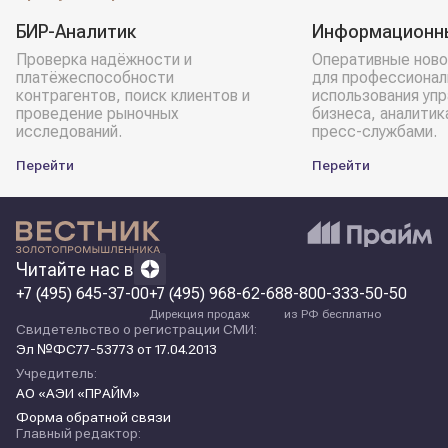
БИР-Аналитик
Информационн
Проверка надёжности и
Оперативные ново
платёжеспособности
для профессионал
контрагентов, поиск клиентов и
использования уп
проведение рыночных
бизнеса, аналитик
исследований.
пресс-службами.
Перейти
Перейти
Читайте нас в
+7 (495) 645-37-00
+7 (495) 968-62-68
8-800-333-50-50
Дирекция продаж
из РФ бесплатно
Свидетельство о регистрации СМИ:
Эл №ФС77-53773 от 17.04.2013
Учредитель:
АО «АЭИ «ПРАЙМ»
Форма обратной связи
Главный редактор: