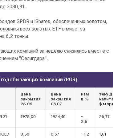
до 3030,91.
ондов SPDR и iShares, обеспеченных золотом,
оловины всех золотых ETF в мире, за
а 6,2 тонны.
ающих компаний за неделю снизились вместе с
чением "Селигдара".
отодобывающих компаний (RUR):
цена
цена
изм
текущая
закрытия
закрытия
в %
капитализация
26.06
03.07
$ млрд
PLZL
1975,00
1924,40
-
36,77
2,6
UGLD
0,58
0,57
- 1,2
1,61