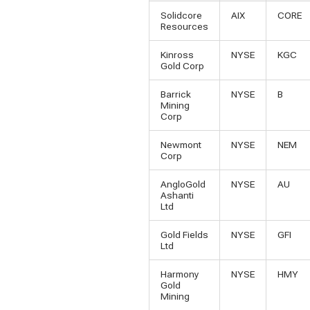
Solidcore
AIX
CORE
Resources
Kinross
NYSE
KGC
Gold Corp
Barrick
NYSE
B
Mining
Corp
Newmont
NYSE
NEM
Corp
AngloGold
NYSE
AU
Ashanti
Ltd
Gold Fields
NYSE
GFI
Ltd
Harmony
NYSE
HMY
Gold
Mining