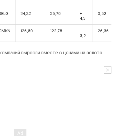
SELG
34,22
35,70
+
0,52
4,3
GMKN
126,80
122,78
-
26,36
3,2
компаний выросли вместе с ценами на золото.