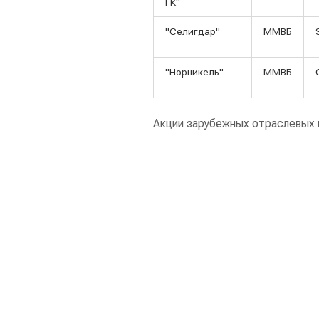
ГК"
"Селигдар"
ММВБ
"Норникель"
ММВБ
Акции зарубежных отраслевых 