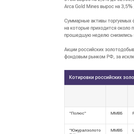
Arca Gold Mines вырос на 3,5% 
Суммарные активы торгуемых ф
на которые приходится около п
прошедшую неделю снизились н
Акции российских золотодобыв
фондовым рынком РФ, за исклю
Котировки российских зол
"Полюс"
ММВБ
"Южуралзолото
ММВБ