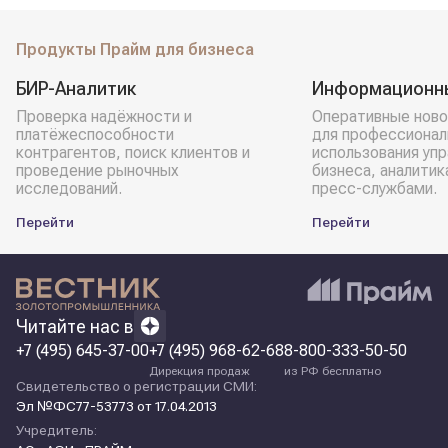
Продукты Прайм для бизнеса
БИР-Аналитик
Информационн
Проверка надёжности и
Оперативные ново
платёжеспособности
для профессионал
контрагентов, поиск клиентов и
использования уп
проведение рыночных
бизнеса, аналитик
исследований.
пресс-службами.
Перейти
Перейти
Читайте нас в
+7 (495) 645-37-00
+7 (495) 968-62-68
8-800-333-50-50
Дирекция продаж
из РФ бесплатно
Свидетельство о регистрации СМИ:
Эл №ФС77-53773 от 17.04.2013
Учредитель: