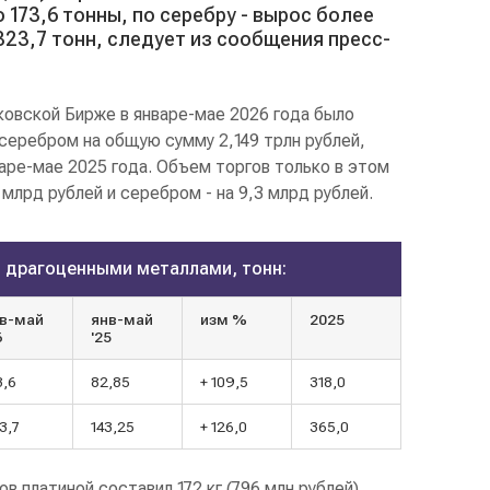
 173,6 тонны, по серебру - вырос более
 323,7 тонн, следует из сообщения пресс-
овской Бирже в январе-мае 2026 года было
серебром на общую сумму 2,149 трлн рублей,
варе-мае 2025 года. Объем торгов только в этом
млрд рублей и серебром - на 9,3 млрд рублей.
 драгоценными металлами, тонн:
в-май
янв-май
изм %
2025
6
'25
3,6
82,85
+ 109,5
318,0
3,7
143,25
+ 126,0
365,0
в платиной составил 172 кг (796 млн рублей),