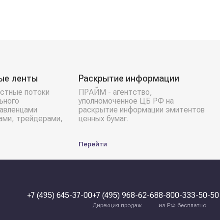
ые ленты
Раскрытие информации
стные потоки
ПРАЙМ - агентство,
ьного
уполномоченное ЦБ РФ на
равленцами
раскрытие информации эмитентов
ами, трейдерами,
ценных бумаг.
Перейти
+7 (495) 645-37-00
+7 (495) 968-62-68
8-800-333-50-50
Дирекция продаж
из РФ бесплатно