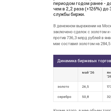
периодом годом ранее - до
чем в 2,2 раза (+126%) до
службы биржи.
В денежном выражении на Моск
заключено сделок с золотом и 
против 736,3 млрд рублей в ян
мае составил золотом на 284,5 
Динамика биржевых торгов
май '26
ян
'2
золото
26,5
17
серебро
50,8
32
Кроме этого, в мае объем торго