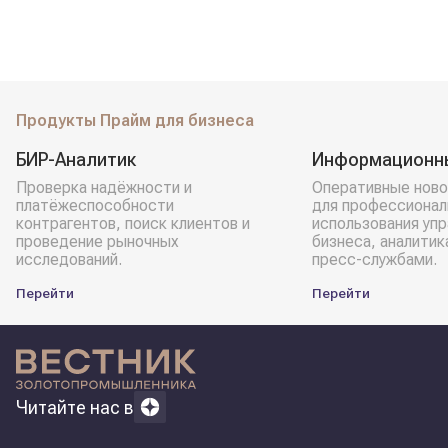
Продукты Прайм для бизнеса
БИР-Аналитик
Информационн
Проверка надёжности и
Оперативные ново
платёжеспособности
для профессионал
контрагентов, поиск клиентов и
использования уп
проведение рыночных
бизнеса, аналитик
исследований.
пресс-службами.
Перейти
Перейти
Читайте нас в