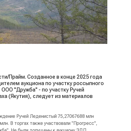
сти/Прайм. Созданное в конце 2025 года
ителем аукциона по участку россыпного
ООО "Дружба" - по участку Ручей
аха (Якутия), следует из материалов
ждение Ручей Леденистый
75,27067688 млн
млн. В торгах также участвовали "Прогресс",
ужба". Не были допущены к аукциону ЗДП