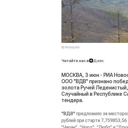
© Nordgold
Читайте нас в
Дзен
МОСКВА, 3 июн - РИА Ново
ООО "ВДВ" признано побед
золота Ручей Леденистый, 
Случайный в Республике С
тендера.
"ВДВ"
предложило за месторо
рублей при старте 7,759853,56 
"Чаран", "Норд", "Любо" и "Др