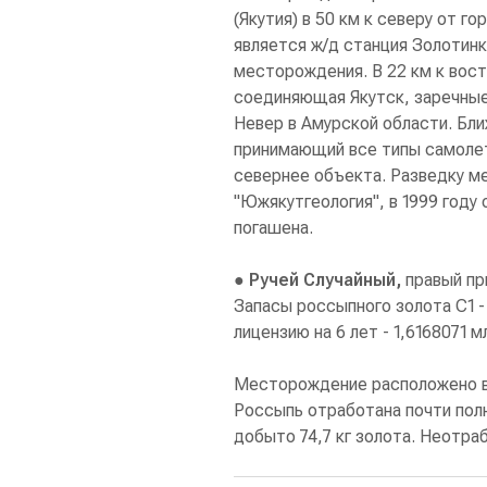
(Якутия) в 50 км к северу от 
является ж/д станция Золотинк
месторождения. В 22 км к вост
соединяющая Якутск, заречные
Невер в Амурской области. Бл
принимающий все типы самолето
севернее объекта. Разведку м
"Южякутгеология", в 1999 году 
погашена.
● Ручей Случайный,
правый пр
Запасы россыпного золота С1 -
лицензию на 6 лет - 1,6168071 м
Месторождение расположено в 
Россыпь отработана почти полн
добыто 74,7 кг золота. Неотра