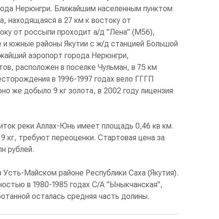
города Нерюнгри. Ближайшим населенным пунктом
а, находящаяся в 27 км к востоку от
оку от россыпи проходит а/д "Лена" (М56),
 и южные районы Якутии с ж/д станцией Большой
ижайший аэропорт города Нерюнгри,
в, расположен в поселке Чульман, в 75 км
есторождения в 1996-1997 годах вело ГГГП
оно же добыло 9 кг золота, в 2002 году лицензия
иток реки Аллах-Юнь имеет площадь 0,46 кв км.
 9 кг, требуют переоценки. Стартовая цена за
лн рублей.
Усть-Майском районе Республики Саха (Якутия).
остью в 1980-1985 годах С/А "Ыныкчанская",
ботанной осталась средняя часть долины.