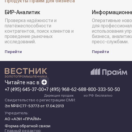
Продукты Прайм для бизнеса
БИР-Аналитик
Информационн
Проверка надёжности и
Оперативные ново
платёжеспособности
для профессионал
контрагентов, поиск клиентов и
использования уп
проведение рыночных
бизнеса, аналитик
исследований.
пресс-службами.
Перейти
Перейти
Читайте нас в
+7 (495) 645-37-00
+7 (495) 968-62-68
8-800-333-50-50
Дирекция продаж
из РФ бесплатно
Свидетельство о регистрации СМИ:
Эл №ФС77-53773 от 17.04.2013
Учредитель:
АО «АЭИ «ПРАЙМ»
Форма обратной связи
Главный редактор: