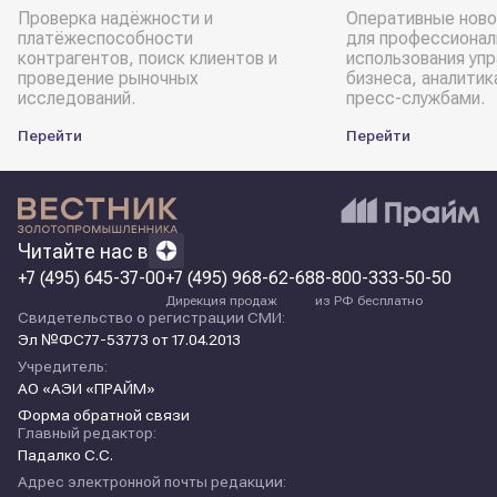
Проверка надёжности и
Оперативные ново
платёжеспособности
для профессионал
контрагентов, поиск клиентов и
использования уп
проведение рыночных
бизнеса, аналитик
исследований.
пресс-службами.
Перейти
Перейти
Читайте нас в
+7 (495) 645-37-00
+7 (495) 968-62-68
8-800-333-50-50
Дирекция продаж
из РФ бесплатно
Свидетельство о регистрации СМИ:
Эл №ФС77-53773 от 17.04.2013
Учредитель:
АО «АЭИ «ПРАЙМ»
Форма обратной связи
Главный редактор:
Падалко С.С.
Адрес электронной почты редакции: