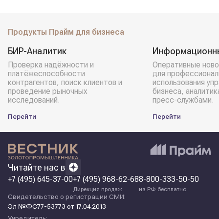
Продукты Прайм для бизнеса
БИР-Аналитик
Информационн
Проверка надёжности и
Оперативные ново
платёжеспособности
для профессионал
контрагентов, поиск клиентов и
использования уп
проведение рыночных
бизнеса, аналитик
исследований.
пресс-службами.
Перейти
Перейти
Читайте нас в
+7 (495) 645-37-00
+7 (495) 968-62-68
8-800-333-50-50
Дирекция продаж
из РФ бесплатно
Свидетельство о регистрации СМИ:
Эл №ФС77-53773 от 17.04.2013
Учредитель: