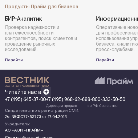
Продукты Прайм для бизнеса
БИР-Аналитик
Информационн
Проверка надёжности и
Оперативные ново
платёжеспособности
для профессионал
контрагентов, поиск клиентов и
использования уп
проведение рыночных
бизнеса, аналитик
исследований.
пресс-службами.
Перейти
Перейти
Читайте нас в
+7 (495) 645-37-00
+7 (495) 968-62-68
8-800-333-50-50
Дирекция продаж
из РФ бесплатно
Свидетельство о регистрации СМИ:
Эл №ФС77-53773 от 17.04.2013
Учредитель:
АО «АЭИ «ПРАЙМ»
Форма обратной связи