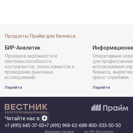
Продукты Прайм для бизнеса
БИР-Аналитик
Информационн
Проверка надёжности и
Оперативные ново
платёжеспособности
для профессионал
контрагентов, поиск клиентов и
использования уп
проведение рыночных
бизнеса, аналитик
исследований.
пресс-службами.
Перейти
Перейти
Читайте нас в
+7 (495) 645-37-00
+7 (495) 968-62-68
8-800-333-50-50
Дирекция продаж
из РФ бесплатно