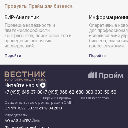
Продукты Прайм для бизнеса
БИР-Аналитик
Информационн
Проверка надёжности и
Оперативные ново
платёжеспособности
для профессионал
контрагентов, поиск клиентов и
использования уп
проведение рыночных
бизнеса, аналитик
исследований.
пресс-службами.
Перейти
Перейти
Читайте нас в
+7 (495) 645-37-00
+7 (495) 968-62-68
8-800-333-50-50
Дирекция продаж
из РФ бесплатно
Свидетельство о регистрации СМИ:
Эл №ФС77-53773 от 17.04.2013
Учредитель:
АО «АЭИ «ПРАЙМ»
Форма обратной связи