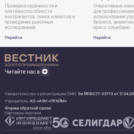
Проверка надёжности и
Оперативные ново
платёжеспособности
для профессионал
контрагентов, поиск клиентов и
использования уп
проведение рыночных
бизнеса, аналитик
исследований.
пресс-службами.
Перейти
Перейти
Читайте нас в
Свидетельство о регистрации СМИ:
Эл №ФС77-53773 от 17.04.20
Учредитель:
АО «АЭИ «ПРАЙМ»
Форма обратной связи
Партнеры портала