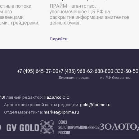
стные потоки
ПРАЙМ - агентство,
ьного
уполномоченное ЦБ РФ на
равленцами
раскрытие информации эмитентов
ами, трейдерами,
ценных бумаг.
Перейти
+7 (495) 645-37-00
+7 (495) 968-62-68
8-800-333-50-50
Дирекция продаж
из РФ бесплатно
13
Главный редактор:
Падалко С.С.
Адрес электронной почты редакции:
gold@1prime.ru
Отдел маркетинга:
market@1prime.ru