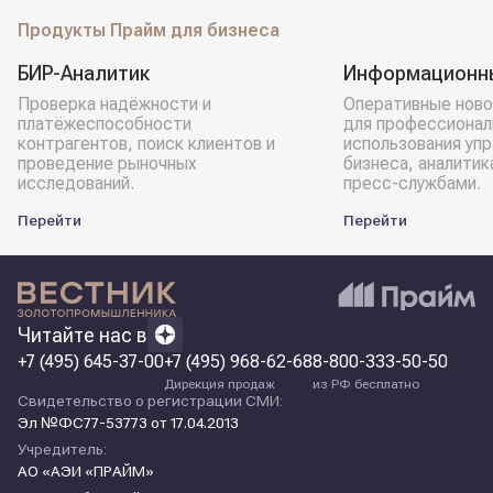
Продукты Прайм для бизнеса
БИР-Аналитик
Информационн
Проверка надёжности и
Оперативные ново
платёжеспособности
для профессионал
контрагентов, поиск клиентов и
использования уп
проведение рыночных
бизнеса, аналитик
исследований.
пресс-службами.
Перейти
Перейти
Читайте нас в
+7 (495) 645-37-00
+7 (495) 968-62-68
8-800-333-50-50
Дирекция продаж
из РФ бесплатно
Свидетельство о регистрации СМИ:
Эл №ФС77-53773 от 17.04.2013
Учредитель:
АО «АЭИ «ПРАЙМ»