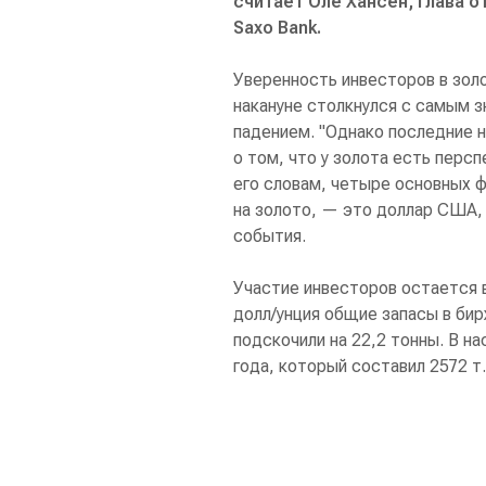
считает Оле Хансен, глава 
Saxo Bank.
Уверенность инвесторов в зол
накануне столкнулся с самым 
падением. "Однако последние н
о том, что у золота есть перс
его словам, четыре основных 
на золото, — это доллар США, 
события.
Участие инвесторов остается в
долл/унция общие запасы в би
подскочили на 22,2 тонны. В н
года, который составил 2572 т.