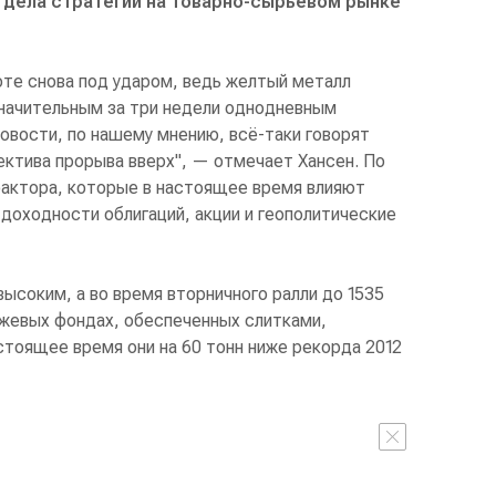
отдела стратегий на товарно-сырьевом рынке
оте снова под ударом, ведь желтый металл
значительным за три недели однодневным
овости, по нашему мнению, всё-таки говорят
пектива прорыва вверх", — отмечает Хансен. По
фактора, которые в настоящее время влияют
доходности облигаций, акции и геополитические
ысоким, а во время вторничного ралли до 1535
ржевых фондах, обеспеченных слитками,
астоящее время они на 60 тонн ниже рекорда 2012