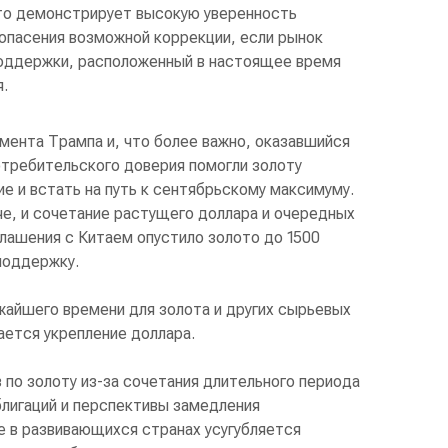
то демонстрирует высокую уверенность
 опасения возможной коррекции, если рынок
оддержки, расположенный в настоящее время
я.
мента Трампа и, что более важно, оказавшийся
отребительского доверия помогли золоту
е и встать на путь к сентябрьскому максимуму.
че, и сочетание растущего доллара и очередных
лашения с Китаем опустило золото до 1500
поддержку.
айшего времени для золота и других сырьевых
ается укрепление доллара.
 по золоту из-за сочетания длительного периода
блигаций и перспективы замедления
е в развивающихся странах усугубляется