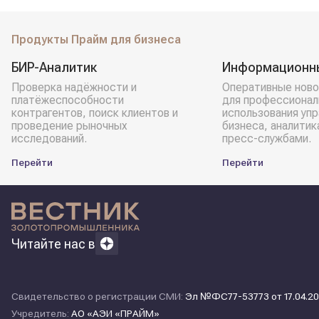
Продукты Прайм для бизнеса
БИР-Аналитик
Информационн
Проверка надёжности и
Оперативные ново
платёжеспособности
для профессионал
контрагентов, поиск клиентов и
использования уп
проведение рыночных
бизнеса, аналитик
исследований.
пресс-службами.
Перейти
Перейти
Читайте нас в
Свидетельство о регистрации СМИ:
Эл №ФС77-53773 от 17.04.20
Учредитель:
АО «АЭИ «ПРАЙМ»