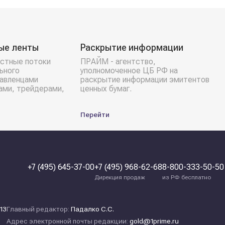
ые ленты
Раскрытие информации
стные потоки
ПРАЙМ - агентство,
ьного
уполномоченное ЦБ РФ на
равленцами
раскрытие информации эмитентов
ами, трейдерами,
ценных бумаг.
Перейти
+7 (495) 645-37-00
+7 (495) 968-62-68
8-800-333-50-50
Дирекция продаж
из РФ бесплатно
13
Главный редактор:
Падалко С.С.
Адрес электронной почты редакции:
gold@1prime.ru