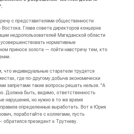
.
тречу с представителями общественности
 Востока. Глава совета директоров концерна
ации недропользователей Магаданской области
л усовершенствовать нормативные
ном приносе золота — пойти навстречу тем, кто
ении.
м, что индивидуальные старатели трудятся
местах, где по-другому добыча экономически
ими запретами такие вопросы решать нельзя. "А
но. Должна быть, видимо, ответственность
ые нарушения, но нужно в то же время
, правила определенные выработать. Вот я Юрия
ович, поработайте с коллегами, пусть
 обратился президент к Трутневу.