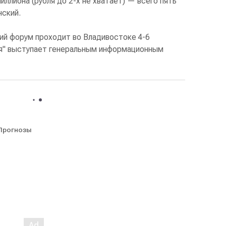
миллиона (рубля до 2-х не хватает) — всего пять
нский.
й форум проходит во Владивостоке 4-6
я" выступает генеральным информационным
Прогнозы