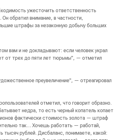
обходимость ужесточить ответственность
. Он обратил внимание, в частности,
льшие штрафы за незаконную добычу больших
том вам и не докладывают: если человек украл
ет от трех до пяти лет тюрьмы", — отметил
художественное преувеличение", — отреагировал
опользователей отметил, что говорит образно.
батывает недра, то есть черный копатель копает
лионов фактически стоимость золота — штраф
вительно так… Хочешь работать — работай,
ть тысяч рублей. Дисбаланс, понимаете, какой: