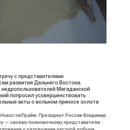
стречу с представителями
ам развития Дальнего Востока.
 недропользователей Магаданской
ский попросил усовершенствовать
ельные акты о вольном приносе золота
Новости/Прайм. Президент России Владимир
ву — своему полномочному представителю
ложения о разрешении частной добычи