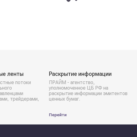
ые ленты
Раскрытие информации
стные потоки
ПРАЙМ - агентство,
ьного
уполномоченное ЦБ РФ на
равленцами
раскрытие информации эмитентов
ами, трейдерами,
ценных бумаг.
Перейти