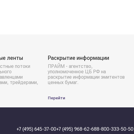
ые ленты
Раскрытие информации
стные потоки
ПРАЙМ - агентство,
ьного
уполномоченное ЦБ РФ на
равленцами
раскрытие информации эмитентов
ами, трейдерами,
ценных бумаг.
Перейти
+7 (495) 645-37-00
+7 (495) 968-62-68
8-800-333-50-50